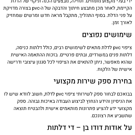
ידי בעלי מקצוע מומחים. תחילה, מבצעים הכנה וניקוי של הדלת
הקיימת, לאחר מכן מתבצע חיתוך והדבקה של ה-pvc בצורה מדויקת
על פני הדלת. בסוף התהליך, מתקבל מראה חדש ומרשים שמחזיק
לאורך זמן.
שימושים נפוצים
ציפוי pvc לדלת מתאים לשימושים רבים, כולל דלתות כניסה,
דלתות פנים במשרדים, ובתים פרטיים. בזכות ההתאמה האישית
שהוא מאפשר, ניתן להתאים את הציפוי לכל סגנון עיצובי ודרישה
אישית של הלקוח.
בחירת ספק שירות מקצועי
בבואכם לבחור ספק לשירותי ציפוי pvc לדלת, חשוב לוודא שיש לו
את הניסיון והידע הנחוץ לביצוע העבודה באיכות גבוהה. ספק
מקצועי ידע להציע פתרונות מותאמים אישית ולהבטיח תוצאה
שתשביע את רצונכם.
על אודות דודו בן – די דלתות