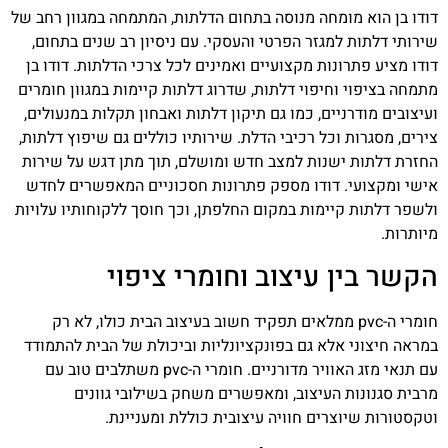
דודו בן הוא מומחה מנוסה בתחום הדלתות, המתמחה במגוון רחב של
שירותי דלתות למגזר הפרטי והעסקי. עם ניסיון רב שנים בתחום,
דודו מציע פתרונות מקצועיים ואמינים לכל צרכי הדלתות. דודו בן
מתמחה בציפוי וחיפוי דלתות, שדרוג דלתות קיימות במגוון חומרים
ועיצובים מודרניים, כמו גם תיקון דלתות ואבחון תקלות במנעולים,
צירים, מסגרות וכל רכיבי הדלת. שירותיו כוללים גם שיפוץ דלתות,
החזרת דלתות ישנות למצב חדש ומושלם, תוך מתן דגש על שירות
אישי ומקצועי. דודו מספק פתרונות חסכוניים המאפשרים לחדש
ולשפר דלתות קיימות במקום החלפתן, וכך חוסך ללקוחותיו עלויות
מיותרות.
הקשר בין עיצוב וחומרי ציפוי
חומרי ה-pvc ממלאים תפקיד חשוב בעיצוב הבית כולו, לא רק
במראה חיצוני אלא גם בפונקציונליות וביכולת של הבית להתמודד
עם תנאי מזג האוויר מדורניים. חומרי ה-pvc משתלבים טוב עם
מרבית סגנונות העיצוב, ומאפשרים משחק בשילובי גוונים
וטקסטורות שיוצרים חוויה עיצובית כוללת ומעניינת.