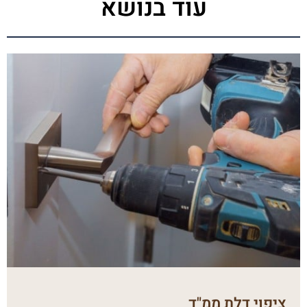
עוד בנושא
ציפוי דלת ממ"ד