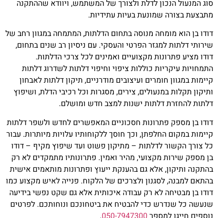
סוג המנעול הנכון לדלת ולצורך של המשתמש, ויוודא שההתקנה
מתבצעת בצורה שמונעת בעיות עתידיות.
דודו בן הוא מומחה מנוסה בתחום הדלתות, המתמחה במגוון רחב של
שירותי דלתות למגזר הפרטי והעסקי. עם ניסיון רב שנים בתחום,
דודו מציע פתרונות מקצועיים ואמינים לכל צרכי הדלתות.
התמחויות עיקריות כוללות ציפוי וחיפוי דלתות לשדרוג דלתות
קיימות במגוון חומרים ועיצובים מודרניים, תיקון דלתות לאבחון
ותיקון תקלות במנעולים, צירים, מסגרות וכל רכיבי הדלת, ושיפוץ
דלתות להחזרת דלתות ישנות למצב חדש ומושלם.
דודו בן מספק פתרונות חסכוניים המאפשרים לחדש ולשפר דלתות
קיימות במקום החלפתן, וכך חוסך ללקוחותיו עלויות מיותרות. עבור
כל צורך הקשור לדלתות – מתיקון פשוט ועד שיפוץ מקיף – דודו
בן מספק שירות מקצועי, מהיר ואמין. פתרונותיו מתמקדים לא רק
בהתקנה ותיקון, אלא גם בהענקת ייעוץ ופתרונות מותאמים אישית
בהתאם למבנה, לסגנון ולצרכים של הלקוח. פנייה לאיש מקצוע כמו
דודו בן מבטיחה לא רק עבודה איכותית אלא גם שקט נפשי בידיעה
שנעשה כל שנדרש כדי להבטיח את ביטחונכם ונוחותכם. לפרטים
נוספים חייגו למספר
050-7947300
.