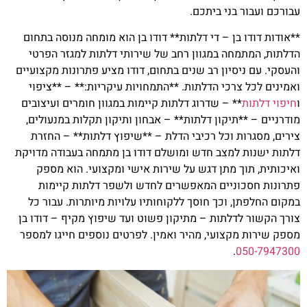
עבורכם ועבור בני ביתכם.
**אודות דודו בן – די דלתות** דודו בן הוא מומחה מנוסה בתחום
הדלתות, המתמחה במגוון רחב של שירותי דלתות למגזר הפרטי
והעסקי. עם ניסיון רב שנים בתחום, דודו מציע פתרונות מקצועיים
ואמינים לכל צרכי הדלתות. **התמחויות עיקריות:** – **ציפוי
ו
חיפוי דלתות
** – שדרוג דלתות קיימות במגוון חומרים ועיצובים
מודרניים – **תיקון דלתות** – אבחון ותיקון תקלות במנעולים,
צירים, מסגרות וכל רכיבי הדלת – **שיפוץ דלתות** – החזרת
דלתות ישנות למצב חדש ומושלם דודו בן מתמחה בעבודה מדויקת
ואיכותית, תוך מתן דגש על שירות אישי ומקצועי. הוא מספק
פתרונות חסכוניים המאפשרים לחדש ולשפר דלתות קיימות
במקום החלפתן, וכך חוסך ללקוחותיו עלויות מיותרות. עבור כל
צורך הקשור לדלתות – מתיקון פשוט ועד שיפוץ מקיף – דודו בן
מספק שירות מקצועי, מהיר ואמין. לפרטים נוספים חייגו למספר
.
050-7947300