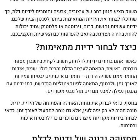
השוק מציע מגוון רחב של עיצובים, צבעים וחומרים לידיות דלת, כך
שתוכלו לבחור את הידיות המתאימות ביותר לסגנון הבית שלכם.
ידיות עשויות נחושת, כרום, נירוסטה או פלסטיק עמיד יכולות
להוות בחירה מצוינת בהתאם להעדפותיכם האישיות ותקציבכם.
כיצד לבחור ידיות מתאימות?
כאשר אתם בוחרים ידיות לדלתות, חשוב לקחת בחשבון מספר
גורמים. ראשית, התאמה לעיצוב הדלת והבית כולו. שנית, איכות
החומר ממנו עשויה הידית – חומרים איכותיים יבטיחו עמידות
לאורך זמן. ולבסוף, התאמה לפונקציונליות הנדרשת, כמו ידיות עם
מנגנון נעילה למבני מגורים מול מבני משרדים.
בנוסף, כדאי לבדוק את נוחות האחיזה והפתיחה של הידית. ידית
טובה תהיה לא רק יפה לעין, אלא גם נוחה לתפעול לאורך זמן. כדאי
לבחור בידיות מקוריות מיצרנים מוכרים כדי להבטיח איכות
ובטיחות.
תחזוקה נכונה של ידיות לדלת